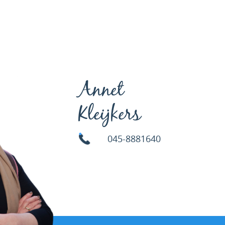
Annet
Kleijkers
045-8881640