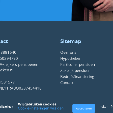
act
Sitemap
-8881640
Over ons
50294790
Hypotheken
@kleijkers-pensioenen-
Particulier pensioen
eken.nl
Zakelijk pensioen
Bedrijfsfinanciering
61581577
Contact
 NL11RABO0337454418
Wij gebruiken cookies
isatie:
www.mediakracht.com
-
© 2026
Kleijkers Pensioenen en Hypotheken -
P
Cookie-instellingen wijzigen
Accepteren