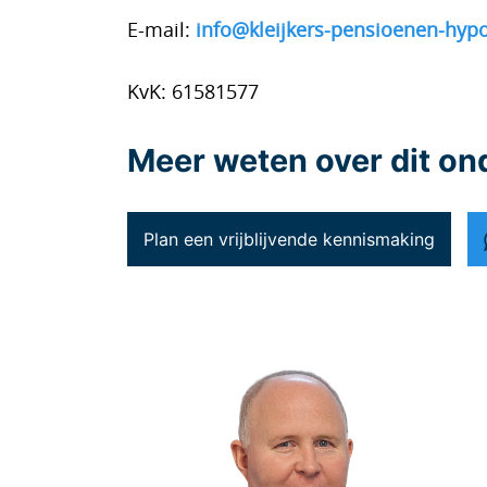
E-mail:
info@kleijkers-pensioenen-hyp
KvK: 61581577
Meer weten over dit o
Plan een vrijblijvende kennismaking