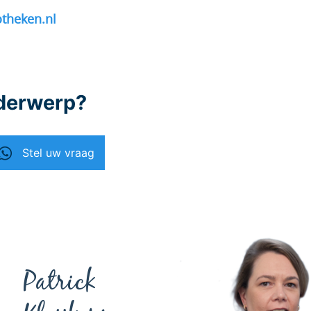
otheken.nl
nderwerp?
Stel uw vraag
Patrick