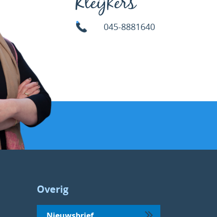
Kleijkers
045-8881640
Overig
Nieuwsbrief