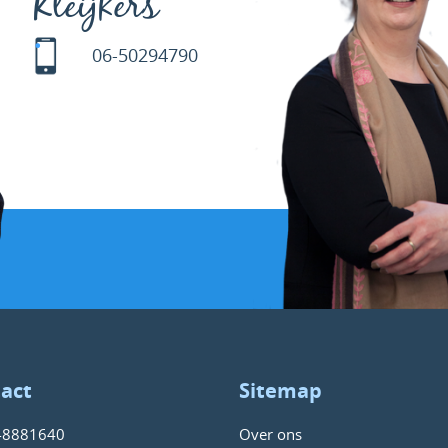
Kleijkers
06-50294790
act
Sitemap
-8881640
Over ons