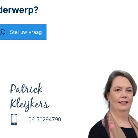
nderwerp?
Stel uw vraag
Patrick
Kleijkers
06-50294790