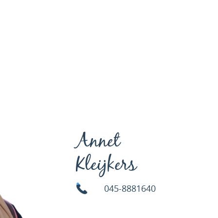
Annet
Kleijkers
045-8881640